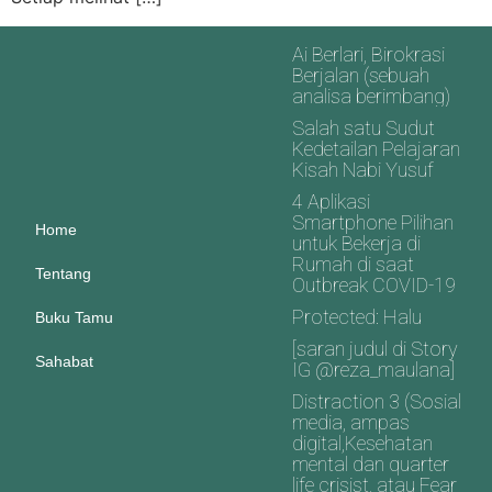
Ai Berlari, Birokrasi
Berjalan (sebuah
analisa berimbang)
Salah satu Sudut
Kedetailan Pelajaran
Kisah Nabi Yusuf
4 Aplikasi
Smartphone Pilihan
Home
untuk Bekerja di
Rumah di saat
Tentang
Outbreak COVID-19
Protected: Halu
Buku Tamu
[saran judul di Story
Sahabat
IG @reza_maulana]
Distraction 3 (Sosial
media, ampas
digital,Kesehatan
mental dan quarter
life crisist, atau Fear