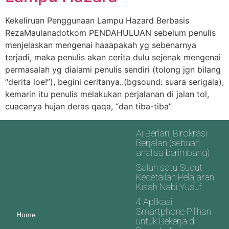
Kekeliruan Penggunaan Lampu Hazard Berbasis
RezaMaulanadotkom PENDAHULUAN sebelum penulis
menjelaskan mengenai haaapakah yg sebenarnya
terjadi, maka penulis akan cerita dulu sejenak mengenai
permasalah yg dialami penulis sendiri (tolong jgn bilang
“derita loe!”), begini ceritanya..(bgsound: suara serigala),
kemarin itu penulis melakukan perjalanan di jalan tol,
cuacanya hujan deras qaqa, “dan tiba-tiba”
Ai Berlari, Birokrasi
Berjalan (sebuah
analisa berimbang)
Salah satu Sudut
Kedetailan Pelajaran
Kisah Nabi Yusuf
4 Aplikasi
Smartphone Pilihan
Home
untuk Bekerja di