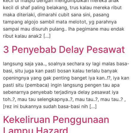
kecil di masjid dengan mengumpulkan mereka anak
kecil di shaf paling belakang, trus kalau mereka ribut
maka diteriaki, dimarahi cubit sana sini, pasang
tampang algojo sambil mata melotot, yg parahnya
sampai mau disuruh pulang.. lha pegimane mau endak
ribut kalau anak2 […]
3 Penyebab Delay Pesawat
langsung saja yaa.., soalnya sechara sy lagi malas basa-
basi, situ juga kan pasti bosan kalau terlalu banyak
openingnya yang gak penting banget iya kan..!?, iya kan
pasti situ (pembaca) ingin langsung pengen tau apa
sebenarnya penyebab terjadinya delay pesawat iya
toh..?, mau tau selengkapnya..?, mau tau..?, mau tau..? ,
[rez ini bukannya sudah basa-basi nih […]
Kekeliruan Penggunaan
Lampu Hazard