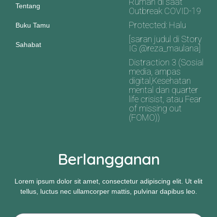
Rumah di saat
Tentang
Outbreak COVID-19
Protected: Halu
Buku Tamu
[saran judul di Story
Sahabat
IG @reza_maulana]
Distraction 3 (Sosial
media, ampas
digital,Kesehatan
mental dan quarter
life crisist, atau Fear
of missing out
(FOMO))
Berlangganan
Lorem ipsum dolor sit amet, consectetur adipiscing elit. Ut elit
tellus, luctus nec ullamcorper mattis, pulvinar dapibus leo.